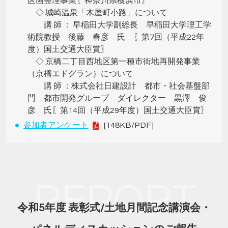
区画整理事業〖神奈川県横浜市〗
◇ 城崎温泉「木屋町小路」について
講 師 ： 早稲田大学副総長 早稲田大学理工学
術院教授 後藤 春彦 氏 〖第7回（平成22年
度）国土交通大臣賞〗
◇ 京橋二丁目西地区第一種市街地再開発事業
（京橋エドグラン）について
講 師 ：株式会社日建設計 都市・社会基盤部
門 都市開発グループ ダイレクター 黒澤 俊
彦 氏〖第14回（平成29年度）国土交通大臣賞〗
参加者アンケート
[148KB/PDF]
REPORT
令和5年度 表彰式/土地月間記念講演会・