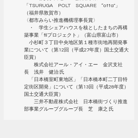
「TSURUGA POLT SQUARE ”otta"」
（福井県敦賀市）
〈都市みらい推進機構理事長賞〉
・ 学生シェアハウスを核としたまちの再構
築事業「filプロジェクト」（富山県富山市）
小杉町３丁目中央地区第１種市街地再開発事
業について（第12回（平成27年度）国土交通大
臣賞）
株式会社アール・アイ・エー 金沢支社
長 浅井 健治 氏
「日本橋室町東地区」「日本橋本町二丁目特
定街区開発」について（第13回（平成28年度）
国土交通大臣賞）
三井不動産株式会社 日本橋街づくり推進
部事業グループグループ長 芝 康之 氏