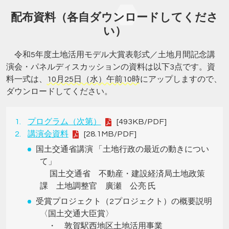
配布資料（各自ダウンロードしてくださ
い）
令和5年度土地活用モデル大賞表彰式／土地月間記念講
演会・パネルディスカッションの資料は以下3点です。資
料一式は、
10月25日（水）午前10時
にアップしますので、
ダウンロードしてください。
プログラム（次第）
[493KB/PDF]
講演会資料
[28.1MB/PDF]
国土交通省講演 「土地行政の最近の動きについ
て」
国土交通省 不動産・建設経済局土地政策
課 土地調整官 廣瀬 公亮 氏
受賞プロジェクト（2プロジェクト）の概要説明
〈国土交通大臣賞〉
・ 敦賀駅西地区土地活用事業