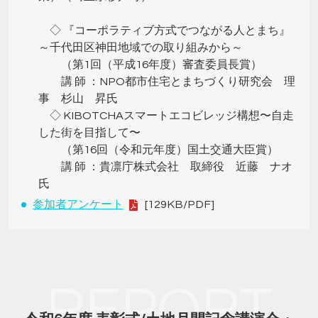
◇ 『コーポラティブ方式でつながる人とまち』
～千代田区神田地域での取り組みから～
（第1回（平成16年度）審査委員長賞）
講 師 ：NPO都市住宅とまちづくり研究会 理
事 杉山 昇氏
◇ KIBOTCHAスマートエコビレッジ構想〜自走
した街を目指して〜
（第16回（令和元年度）国土交通大臣賞）
講 師 ：貴凛庁株式会社 取締役 近藤 ナオ
氏
参加者アンケート
[129KB/PDF]
REPORT