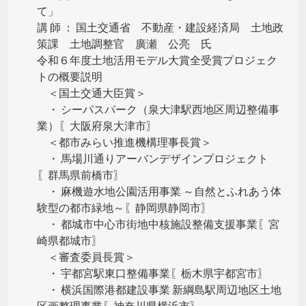
て」
講 師 ： 国土交通省 不動産・建設経済局 土地政
策課 土地調整官 廣瀬 公亮 氏
令和６年度土地活用モデル大賞全受賞プロジェク
トの概要説明
＜国土交通大臣賞＞
・ シーパスパーク（泉大津駅西地区周辺整備事
業）〖大阪府泉大津市〗
＜都市みらい推進機構理事長賞＞
・ 馬場川通りアーバンデザインプロジェクト
〖群馬県前橋市〗
・ 麻機遊水地公園活用事業 ～自然とふれあう体
験型の都市緑地～〖静岡県静岡市〗
・ 都城市中心市街地中核施設整備支援事業〖宮
崎県都城市〗
＜審査委員長賞＞
・ 宇都宮駅東口整備事業〖栃木県宇都宮市〗
・ 横浜国際港都建設事業 新綱島駅周辺地区土地