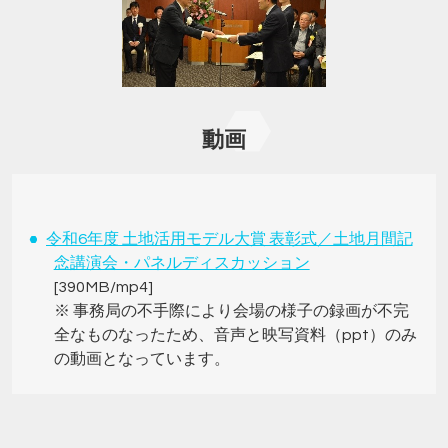
動画
令和6年度 土地活用モデル大賞 表彰式／土地月間記
念講演会・パネルディスカッション
[390MB/mp4]
※ 事務局の不手際により会場の様子の録画が不完
全なものなったため、音声と映写資料（ppt）のみ
の動画となっています。