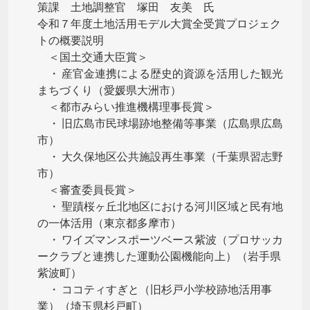
策課 土地調整官 塚田 友美 氏
令和７年度土地活用モデル大賞全受賞プロジェク
トの概要説明
＜国土交通大臣賞＞
・ 産官金連携による歴史的資源を活用した観光
まちづくり（愛媛県大洲市）
＜都市みらい推進機構理事長賞＞
・ 旧広島市民球場跡地整備等事業（広島県広島
市）
・ 大久保地区公共施設再生事業（千葉県習志野
市）
＜審査委員長賞＞
・ 聖蹟桜ヶ丘北地区における河川区域と民有地
の一体活用（東京都多摩市）
・ ワイズマンスポーツベース紫波（プロサッカ
ークラブと連携した運動公園機能向上）（岩手県
紫波町）
・ ココティすぎと（旧杉戸小学校跡地活用事
業）（埼玉県杉戸町）