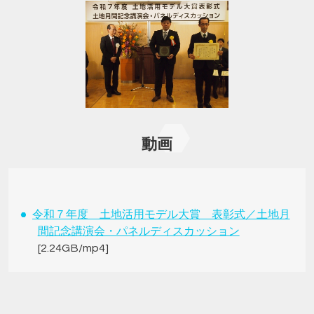
動画
令和７年度 土地活用モデル大賞 表彰式／土地月
間記念講演会・パネルディスカッション
[2.24GB/mp4]