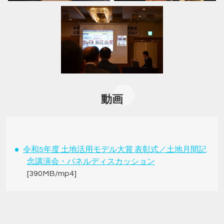
動画
令和5年度 土地活用モデル大賞 表彰式／土地月間記
念講演会・パネルディスカッション
[390MB/mp4]